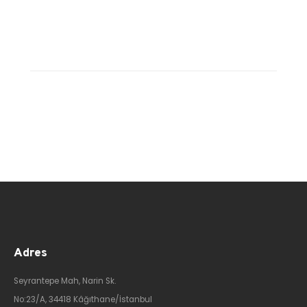
Adres
Seyrantepe Mah, Narin Sk.
No:23/A, 34418 Kâğıthane/İstanbul