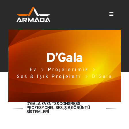
D’Gala
Ev
Projelerimiz
Ses & Işık Projeleri
D’Gala
D'GALA EVENTS&CONGRESS
PROFESYONEL SES,IŞIK,GÖRÜNTÜ
SİSTEMLERİ